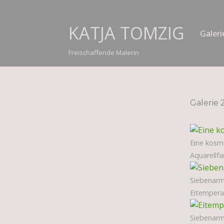
Zum
KATJA TOMZIG
Galeri
Inhalt
springen
Freischaffende Malerin
Galerie
Eine kosm
Aquarellf
Siebenarm
Eitempera,
Siebenarm